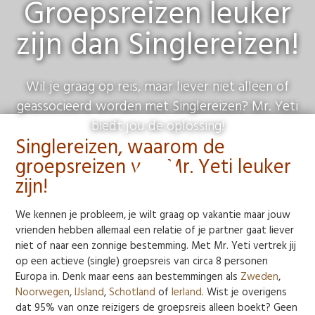
Groepsreizen leuker
zijn dan Singlereizen!
Wil je graag op reis, maar liever niet alleen of
geassocieerd worden met Singlereizen? Mr. Yeti
biedt jou de oplossing!
Singlereizen, waarom de
groepsreizen van Mr. Yeti leuker
zijn!
We kennen je probleem, je wilt graag op vakantie maar jouw
vrienden hebben allemaal een relatie of je partner gaat liever
niet of naar een zonnige bestemming. Met Mr. Yeti vertrek jij
op een actieve (single) groepsreis van circa 8 personen
Europa in. Denk maar eens aan bestemmingen als
Zweden
,
Noorwegen
,
IJsland
,
Schotland
of
Ierland
. Wist je overigens
dat 95% van onze reizigers de groepsreis alleen boekt? Geen