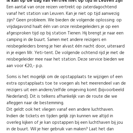
Ik kan op de dag van vertrek niet op tijd in Leuven zijn
Een aantal van onze reizen vertrekt op zaterdagochtend
vanaf het station van Leuven. Kan je niet op tijd aanwezig
zijn? Geen probleem. We bieden de volgende oplossing: op
vrijdagavond haalt één van onze reisbegeleiders je op een
afgesproken tijd op bij station Tienen. Hij brengt je naar een
camping in de buurt. Samen met andere reizigers en
reisbegeleiders breng je hier alvast één nacht door, uiteraard
in je eigen Mr. Yeti-tent. De volgende ochtend rijd je met de
reisbegeleider mee naar het station. Deze service bieden we
aan voor €20,- p.p.
Soms is het mogelijk om de opstapplaats te wijzigen of een
extra opstapplaats toe te voegen als het meerendeel van de
reizigers uit een andere/zelfde omgeving komt (bijvoorbeeld
Nederland). Dit is telkens afhankelijk van de route die we
afleggen naar de bestemming.
Dit geldt ook het vliegen vanaf een andere luchthaven.
Indien de tickets en tijden gelijk zijn kunnen we altijd in
overleg kijken of je kan opstappen bij een luchthaven bij jou
in de buurt. Wil je hier gebruik van maken? Laat het dan