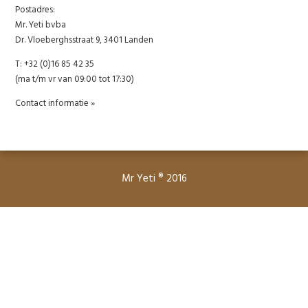
Postadres:
Mr. Yeti bvba
Dr. Vloeberghsstraat 9, 3401 Landen
T: +32 (0)16 85 42 35
(ma t/m vr van 09:00 tot 17:30)
Contact informatie »
Mr Yeti ® 2016
Privacy & Cookies Policy
Wij gebruiken cookies om het gebruik van onze website te vergemakkelijken.
Je kunt deze cookies uitzetten via jouw browser maar dit kan het functioneren
van onze website negatief beïnvloeden.
Accepteer
Lees meer