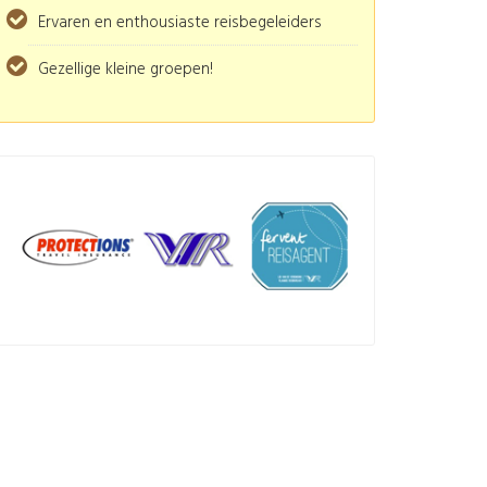
Ervaren en enthousiaste reisbegeleiders
Gezellige kleine groepen!