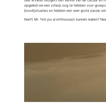
zeer ervaren reizigers met kennis van de cultuur en n
opgeleid om een scherp oog te hebben voor groepsd
(nood)situaties en hebben een zeer grote passie om
Heeft Mr. Yeti jou al enthousiast kunnen maken? Nee